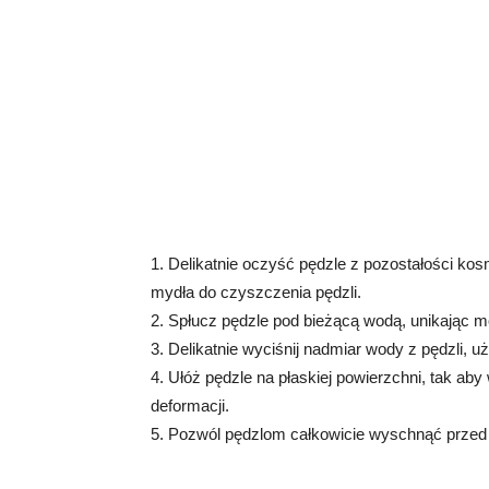
1. Delikatnie oczyść pędzle z pozostałości k
mydła do czyszczenia pędzli.
2. Spłucz pędzle pod bieżącą wodą, unikając m
3. Delikatnie wyciśnij nadmiar wody z pędzli, u
4. Ułóż pędzle na płaskiej powierzchni, tak ab
deformacji.
5. Pozwól pędzlom całkowicie wyschnąć prze