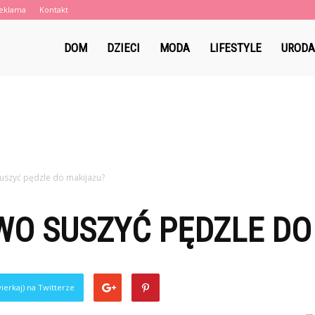
eklama
Kontakt
eblaki.pl
DOM
DZIECI
MODA
LIFESTYLE
URODA
uszyć pędzle do makijażu?
WO SUSZYĆ PĘDZLE DO
ierkaj) na Twitterze