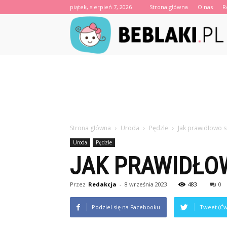
piątek, sierpień 7, 2026
Strona główna
O nas
R
B
Strona główna
Uroda
Pędzle
Jak prawidłowo s
Uroda
Pędzle
JAK PRAWIDŁO
Przez
Redakcja
-
8 września 2023
483
0
Podziel się na Facebooku
Tweet (Ćw