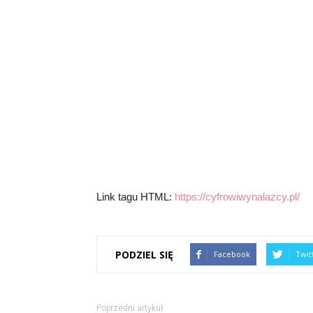
Link tagu HTML:
https://cyfrowiwynalazcy.pl/
PODZIEL SIĘ
Facebook
Twit
Poprzedni artykuł