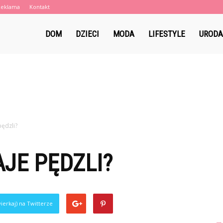
Reklama
Kontakt
eblaki.pl
DOM
DZIECI
MODA
LIFESTYLE
URODA
pędzli?
AJE PĘDZLI?
ierkaj) na Twitterze