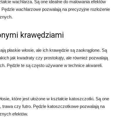
tałcie wachlarza. Są one idealne do malowania efektów
osy. Pędzle wachlarzowe pozwalają na precyzyjne rozłożenie
cznych.
lonymi krawędziami
ją płaskie włosie, ale ich krawędzie są zaokrąglone. Są
akich jak kwadraty czy prostokąty, ale również pozwalają
ych. Pędzle te są często używane w technice akwareli.
sie, które jest ułożone w kształcie katoszczotki. Są one
o, trawa czy futro. Pędzle katoszczotkowe pozwalają na
cznych efektów.