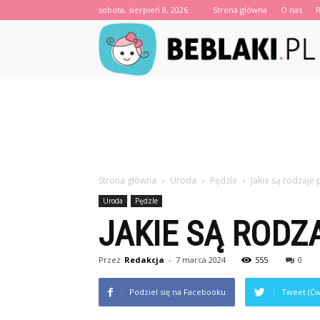
sobota, sierpień 8, 2026
Strona główna
O nas
B
Strona główna
Uroda
Pędzle
Jakie są rodzaje 
Uroda
Pędzle
JAKIE SĄ RODZ
Przez
Redakcja
-
7 marca 2024
555
0
Podziel się na Facebooku
Tweet (Ćw