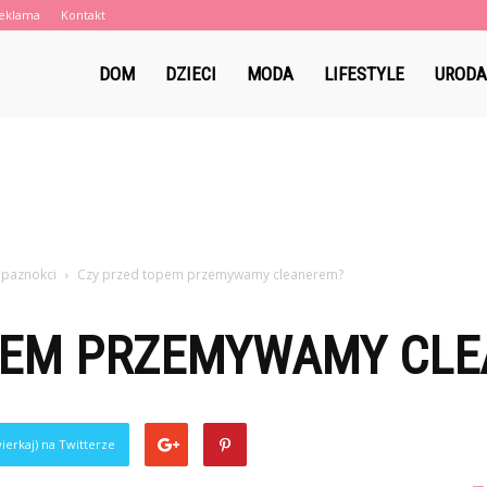
eklama
Kontakt
eblaki.pl
DOM
DZIECI
MODA
LIFESTYLE
URODA
 paznokci
Czy przed topem przemywamy cleanerem?
PEM PRZEMYWAMY CL
ierkaj) na Twitterze