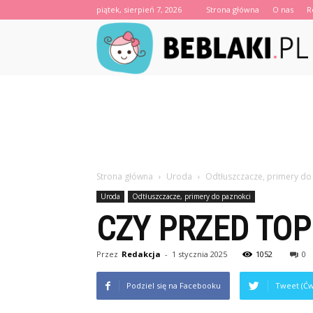
piątek, sierpień 7, 2026
Strona główna
O nas
R
B
Strona główna
Uroda
Odtłuszczacze, primery do
Uroda
Odtłuszczacze, primery do paznokci
CZY PRZED TO
Przez
Redakcja
-
1 stycznia 2025
1052
0
Podziel się na Facebooku
Tweet (Ćw