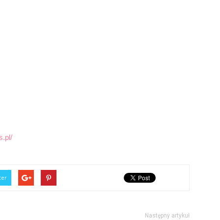
.pl/
ter
Następny artykuł