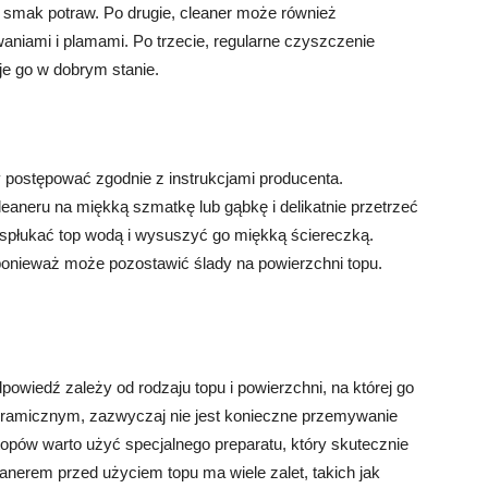
 smak potraw. Po drugie, cleaner może również
niami i plamami. Po trzecie, regularne czyszczenie
je go w dobrym stanie.
 postępować zgodnie z instrukcjami producenta.
eaneru na miękką szmatkę lub gąbkę i delikatnie przetrzeć
 spłukać top wodą i wysuszyć go miękką ściereczką.
ponieważ może pozostawić ślady na powierzchni topu.
edź zależy od rodzaju topu i powierzchni, na której go
ramicznym, zazwyczaj nie jest konieczne przemywanie
opów warto użyć specjalnego preparatu, który skutecznie
nerem przed użyciem topu ma wiele zalet, takich jak