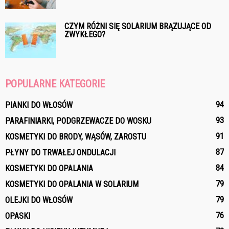
CZYM RÓŻNI SIĘ SOLARIUM BRĄZUJĄCE OD
ZWYKŁEGO?
POPULARNE KATEGORIE
94
PIANKI DO WŁOSÓW
93
PARAFINIARKI, PODGRZEWACZE DO WOSKU
91
KOSMETYKI DO BRODY, WĄSÓW, ZAROSTU
87
PŁYNY DO TRWAŁEJ ONDULACJI
84
KOSMETYKI DO OPALANIA
79
KOSMETYKI DO OPALANIA W SOLARIUM
79
OLEJKI DO WŁOSÓW
76
OPASKI