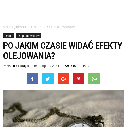
Strona główna
Uroda
Olejki do włosów
Uroda
Olejki do włosów
PO JAKIM CZASIE WIDAĆ EFEKTY
OLEJOWANIA?
Przez
Redakcja
-
16 listopada 2024
346
0