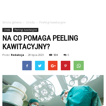
Strona główna
Uroda
Peelingi kawitacyjne
Uroda
Peelingi kawitacyjne
NA CO POMAGA PEELING
KAWITACYJNY?
Przez
Redakcja
-
28 lipca 2023
504
0