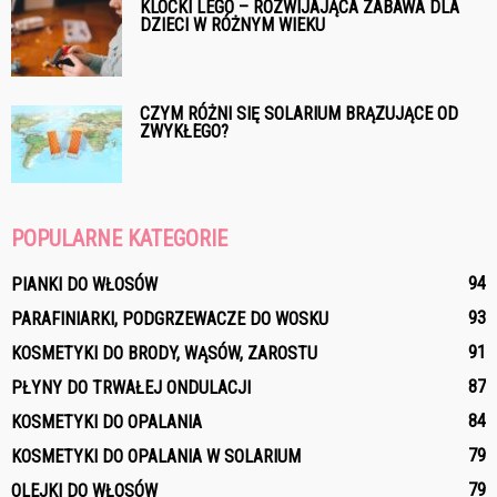
KLOCKI LEGO – ROZWIJAJĄCA ZABAWA DLA
DZIECI W RÓŻNYM WIEKU
CZYM RÓŻNI SIĘ SOLARIUM BRĄZUJĄCE OD
ZWYKŁEGO?
POPULARNE KATEGORIE
94
PIANKI DO WŁOSÓW
93
PARAFINIARKI, PODGRZEWACZE DO WOSKU
91
KOSMETYKI DO BRODY, WĄSÓW, ZAROSTU
87
PŁYNY DO TRWAŁEJ ONDULACJI
84
KOSMETYKI DO OPALANIA
79
KOSMETYKI DO OPALANIA W SOLARIUM
79
OLEJKI DO WŁOSÓW