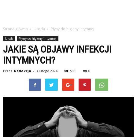
Strona główna
Uroda
Płyny do higieny intymnej
Uroda
Płyny do higieny intymnej
JAKIE SĄ OBJAWY INFEKCJI
INTYMNYCH?
Przez
Redakcja
-
3 lutego 2024
583
0