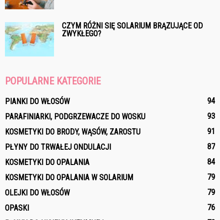
CZYM RÓŻNI SIĘ SOLARIUM BRĄZUJĄCE OD
ZWYKŁEGO?
POPULARNE KATEGORIE
94
PIANKI DO WŁOSÓW
93
PARAFINIARKI, PODGRZEWACZE DO WOSKU
91
KOSMETYKI DO BRODY, WĄSÓW, ZAROSTU
87
PŁYNY DO TRWAŁEJ ONDULACJI
84
KOSMETYKI DO OPALANIA
79
KOSMETYKI DO OPALANIA W SOLARIUM
79
OLEJKI DO WŁOSÓW
76
OPASKI