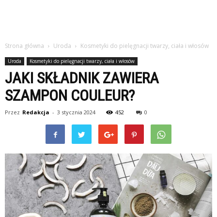
Strona główna
Uroda
Kosmetyki do pielęgnacji twarzy, ciała i włosów
Uroda
Kosmetyki do pielęgnacji twarzy, ciała i włosów
JAKI SKŁADNIK ZAWIERA
SZAMPON COULEUR?
Przez
Redakcja
-
3 stycznia 2024
452
0