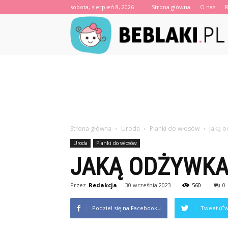
sobota, sierpień 8, 2026
Strona główna
O nas
B
Strona główna
Uroda
Pianki do włosów
Jaką o
Uroda
Pianki do włosów
JAKĄ ODŻYWKA 
Przez
Redakcja
-
30 września 2023
560
0
Podziel się na Facebooku
Tweet (Ćw