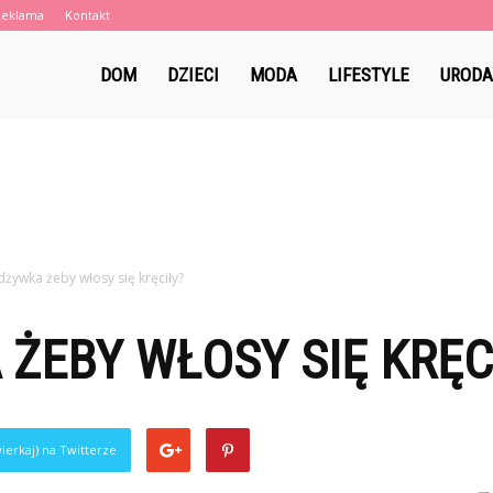
Reklama
Kontakt
eblaki.pl
DOM
DZIECI
MODA
LIFESTYLE
URODA
dżywka żeby włosy się kręciły?
ŻEBY WŁOSY SIĘ KRĘC
ierkaj) na Twitterze