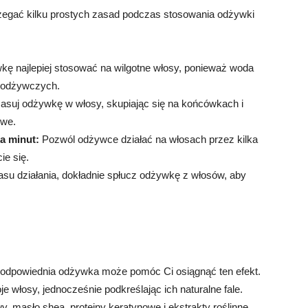
rzegać kilku prostych zasad podczas stosowania odżywki
ę najlepiej stosować na wilgotne włosy, ponieważ woda
 odżywczych.
uj odżywkę w włosy, skupiając się na końcówkach i
iwe.
a minut:
Pozwól odżywce działać na włosach przez kilka
ie się.
su działania, dokładnie spłucz odżywkę z włosów, aby
 odpowiednia odżywka może pomóc Ci osiągnąć ten efekt.
 włosy, jednocześnie podkreślając ich naturalne fale.
y, masło shea, proteiny keratynowe i ekstrakty roślinne,