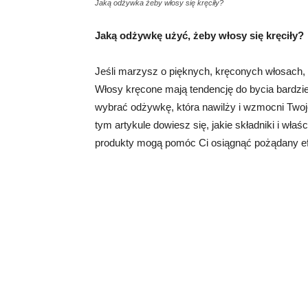
Jaką odżywka żeby włosy się kręciły?
Jaką odżywkę użyć, żeby włosy się kręciły?
Jeśli marzysz o pięknych, kręconych włosach,
Włosy kręcone mają tendencję do bycia bardziej
wybrać odżywkę, która nawilży i wzmocni Twoje
tym artykule dowiesz się, jakie składniki i wła
produkty mogą pomóc Ci osiągnąć pożądany ef