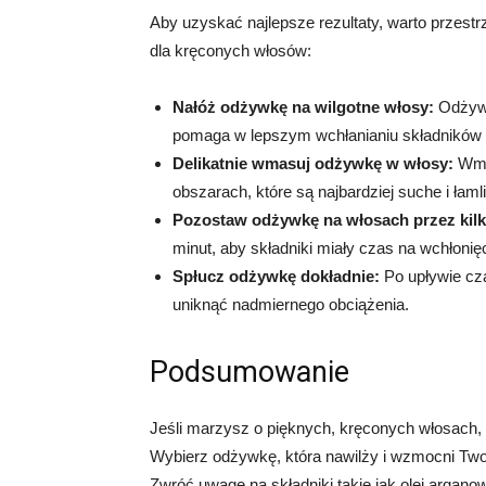
Aby uzyskać najlepsze rezultaty, warto przest
dla kręconych włosów:
Nałóż odżywkę na wilgotne włosy:
Odżywk
pomaga w lepszym wchłanianiu składników
Delikatnie wmasuj odżywkę w włosy:
Wmas
obszarach, które są najbardziej suche i łaml
Pozostaw odżywkę na włosach przez kilk
minut, aby składniki miały czas na wchłonięc
Spłucz odżywkę dokładnie:
Po upływie cza
uniknąć nadmiernego obciążenia.
Podsumowanie
Jeśli marzysz o pięknych, kręconych włosach,
Wybierz odżywkę, która nawilży i wzmocni Twoje
Zwróć uwagę na składniki takie jak olej arganow