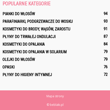
POPULARNE KATEGORIE
94
PIANKI DO WŁOSÓW
93
PARAFINIARKI, PODGRZEWACZE DO WOSKU
91
KOSMETYKI DO BRODY, WĄSÓW, ZAROSTU
87
PŁYNY DO TRWAŁEJ ONDULACJI
84
KOSMETYKI DO OPALANIA
79
KOSMETYKI DO OPALANIA W SOLARIUM
79
OLEJKI DO WŁOSÓW
76
OPASKI
72
PŁYNY DO HIGIENY INTYMNEJ
Mapa strony
© beblaki.pl