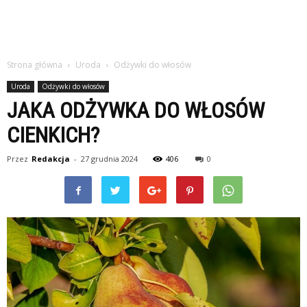
Strona główna
Uroda
Odżywki do włosów
Uroda
Odżywki do włosów
JAKA ODŻYWKA DO WŁOSÓW
CIENKICH?
Przez
Redakcja
-
27 grudnia 2024
406
0