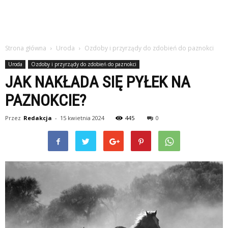
Strona główna
Uroda
Ozdoby i przyrządy do zdobień do paznokci
Uroda
Ozdoby i przyrządy do zdobień do paznokci
JAK NAKŁADA SIĘ PYŁEK NA
PAZNOKCIE?
Przez
Redakcja
-
15 kwietnia 2024
445
0