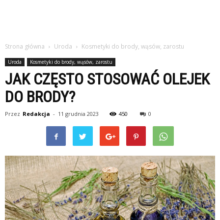
Strona główna
Uroda
Kosmetyki do brody, wąsów, zarostu
Uroda
Kosmetyki do brody, wąsów, zarostu
JAK CZĘSTO STOSOWAĆ OLEJEK
DO BRODY?
Przez
Redakcja
-
11 grudnia 2023
450
0