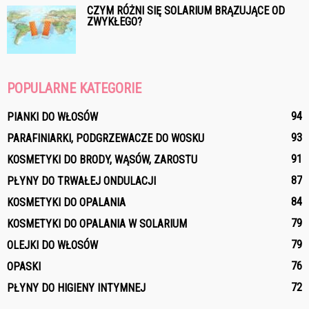
CZYM RÓŻNI SIĘ SOLARIUM BRĄZUJĄCE OD
ZWYKŁEGO?
POPULARNE KATEGORIE
94
PIANKI DO WŁOSÓW
93
PARAFINIARKI, PODGRZEWACZE DO WOSKU
91
KOSMETYKI DO BRODY, WĄSÓW, ZAROSTU
87
PŁYNY DO TRWAŁEJ ONDULACJI
84
KOSMETYKI DO OPALANIA
79
KOSMETYKI DO OPALANIA W SOLARIUM
79
OLEJKI DO WŁOSÓW
76
OPASKI
72
PŁYNY DO HIGIENY INTYMNEJ