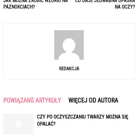
JAK MOŻNA ZROBIĆ WZORKI NA
CO DAJE JEDWABNA OPASKA
PAZNOKCIACH?
NA OCZY?
REDAKCJA
POWIĄZANE ARTYKUŁY
WIĘCEJ OD AUTORA
CZY PO OCZYSZCZANIU TWARZY MOŻNA SIĘ
OPALAĆ?