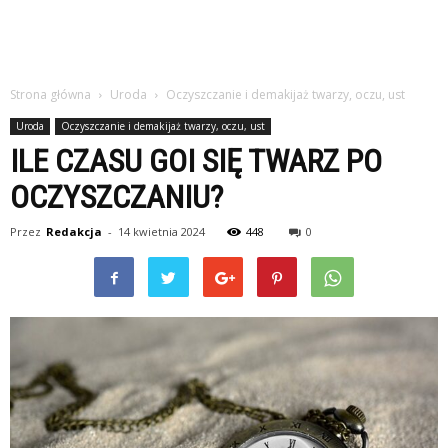
Strona główna
Uroda
Oczyszczanie i demakijaż twarzy, oczu, ust
Uroda
Oczyszczanie i demakijaż twarzy, oczu, ust
ILE CZASU GOI SIĘ TWARZ PO
OCZYSZCZANIU?
Przez
Redakcja
-
14 kwietnia 2024
448
0