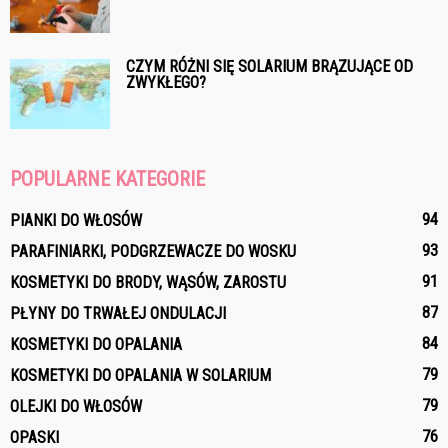
CZYM RÓŻNI SIĘ SOLARIUM BRĄZUJĄCE OD
ZWYKŁEGO?
POPULARNE KATEGORIE
94
PIANKI DO WŁOSÓW
93
PARAFINIARKI, PODGRZEWACZE DO WOSKU
91
KOSMETYKI DO BRODY, WĄSÓW, ZAROSTU
87
PŁYNY DO TRWAŁEJ ONDULACJI
84
KOSMETYKI DO OPALANIA
79
KOSMETYKI DO OPALANIA W SOLARIUM
79
OLEJKI DO WŁOSÓW
76
OPASKI