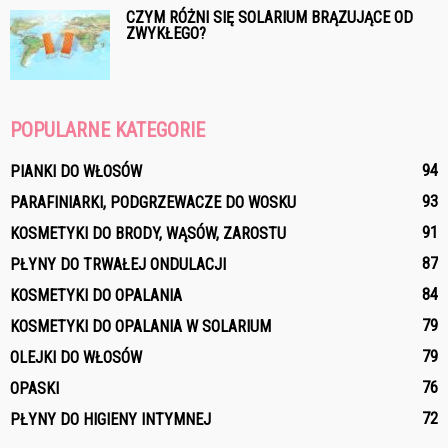
CZYM RÓŻNI SIĘ SOLARIUM BRĄZUJĄCE OD
ZWYKŁEGO?
POPULARNE KATEGORIE
94
PIANKI DO WŁOSÓW
93
PARAFINIARKI, PODGRZEWACZE DO WOSKU
91
KOSMETYKI DO BRODY, WĄSÓW, ZAROSTU
87
PŁYNY DO TRWAŁEJ ONDULACJI
84
KOSMETYKI DO OPALANIA
79
KOSMETYKI DO OPALANIA W SOLARIUM
79
OLEJKI DO WŁOSÓW
76
OPASKI
72
PŁYNY DO HIGIENY INTYMNEJ