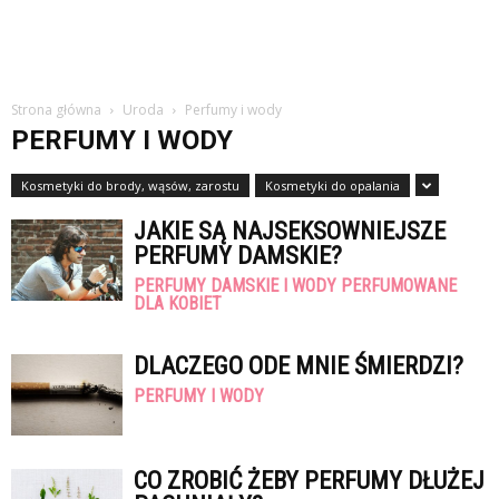
Strona główna
Uroda
Perfumy i wody
PERFUMY I WODY
Kosmetyki do brody, wąsów, zarostu
Kosmetyki do opalania
JAKIE SĄ NAJSEKSOWNIEJSZE
PERFUMY DAMSKIE?
PERFUMY DAMSKIE I WODY PERFUMOWANE
DLA KOBIET
DLACZEGO ODE MNIE ŚMIERDZI?
PERFUMY I WODY
CO ZROBIĆ ŻEBY PERFUMY DŁUŻEJ