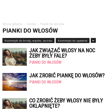
Strona główna
Uroda
Pianki do włosów
PIANKI DO WŁOSÓW
Kosmetyki do brody, wąsów, zarostu
Kosmetyki do opalania
JAK ZWIĄZAĆ WŁOSY NA NOC
ŻEBY BYŁY FALE?
PIANKI DO WŁOSÓW
JAK ZROBIĆ PIANKĘ DO WŁOSÓW?
PIANKI DO WŁOSÓW
CO ZROBIĆ ŻEBY WŁOSY NIE BYŁY
OKLAPNIĘTE?